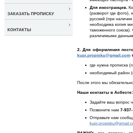
Для иностранцев.
Ко
(разворот где фото),
ЗАКАЗАТЬ ПРОПИСКУ
русский (при наличии 
необходима копия ми
КОНТАКТЫ
таможенного союза). 
различимыми данным
2. Для оформления пост
kupi.propisku@gmail.com
т
где нужна прописка (г
необходимый район (е
После этого мы обязательно
Наши контакты в Асбесте:
Задайте ваш вопрос 
Позвоните нам
7-937
Отправьте нам сообщ
kupi.propisku@gmail.
ВАЖНО:
все вопросы св